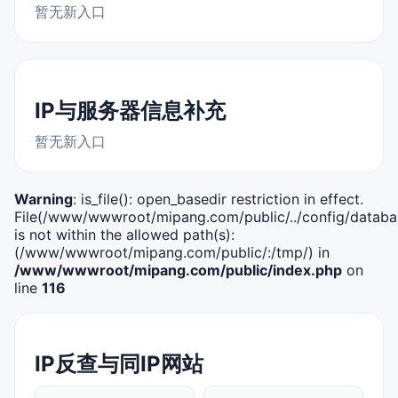
暂无新入口
IP与服务器信息补充
暂无新入口
Warning
: is_file(): open_basedir restriction in effect.
File(/www/wwwroot/mipang.com/public/../config/databa
is not within the allowed path(s):
(/www/wwwroot/mipang.com/public/:/tmp/) in
/www/wwwroot/mipang.com/public/index.php
on
line
116
IP反查与同IP网站