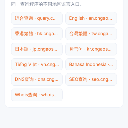
同一查询程序的不同地区语言入口。
综合查询 · query.cngaosu.com
English · en.cngaosu.com
香港繁體 · hk.cngaosu.com
台灣繁體 · tw.cngaosu.com
日本語 · jp.cngaosu.com
한국어 · kr.cngaosu.com
Tiếng Việt · vn.cngaosu.com
Bahasa Indonesia · id.cngaosu.com
DNS查询 · dns.cngaosu.com
SEO查询 · seo.cngaosu.com
Whois查询 · whois.cngaosu.com