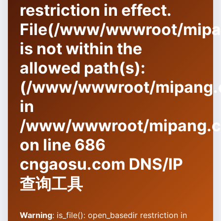
restriction in effect.
File(/www/wwwroot/mipang
is not within the
allowed path(s):
(/www/wwwroot/mipang.c
in
/www/wwwroot/mipang.co
on line
686
cngaosu.com DNS/IP
查询工具
Warning
: is_file(): open_basedir restriction in