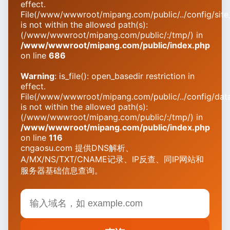
effect.
File(/www/wwwroot/mipang.com/public/../config/site_
is not within the allowed path(s):
(/www/wwwroot/mipang.com/public/:/tmp/) in
/www/wwwroot/mipang.com/public/index.php
on line
686
Warning
: is_file(): open_basedir restriction in
effect.
File(/www/wwwroot/mipang.com/public/../config/dat
is not within the allowed path(s):
(/www/wwwroot/mipang.com/public/:/tmp/) in
/www/wwwroot/mipang.com/public/index.php
on line
116
cngaosu.com 提供DNS解析、
A/MX/NS/TXT/CNAME记录、IP反查、同IP网站和
服务器基础信息查询。