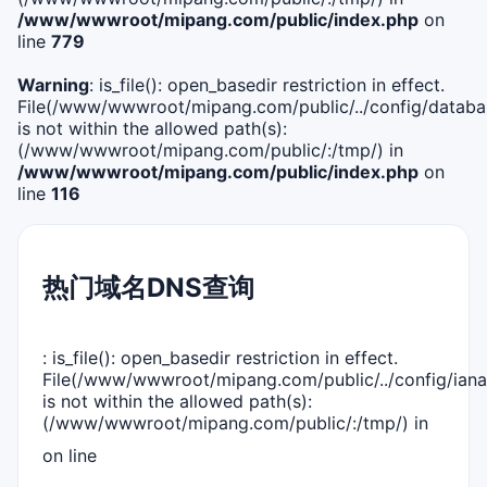
/www/wwwroot/mipang.com/public/index.php
on
line
779
Warning
: is_file(): open_basedir restriction in effect.
File(/www/wwwroot/mipang.com/public/../config/databa
is not within the allowed path(s):
(/www/wwwroot/mipang.com/public/:/tmp/) in
/www/wwwroot/mipang.com/public/index.php
on
line
116
热门域名DNS查询
: is_file(): open_basedir restriction in effect.
File(/www/wwwroot/mipang.com/public/../config/iana
is not within the allowed path(s):
(/www/wwwroot/mipang.com/public/:/tmp/) in
on line